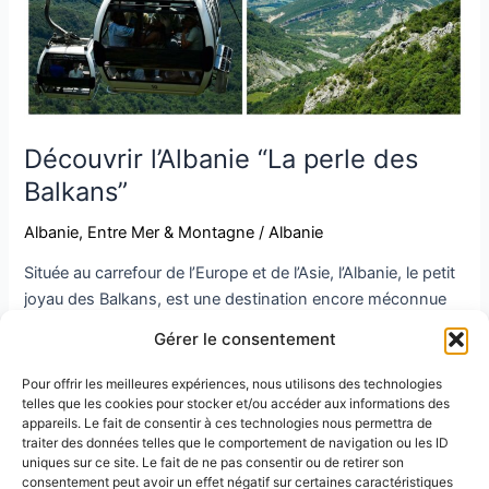
Découvrir l’Albanie “La perle des
Balkans”
Albanie
,
Entre Mer & Montagne
/
Albanie
Située au carrefour de l’Europe et de l’Asie, l’Albanie, le petit
joyau des Balkans, est une destination encore méconnue
qui présente de nombreuses opportunités pour les
Gérer le consentement
amateurs de tourisme vert, culturel et balnéaire.
Pour offrir les meilleures expériences, nous utilisons des technologies
telles que les cookies pour stocker et/ou accéder aux informations des
Que vous soyez amateur de nature, passionné de culture et
appareils. Le fait de consentir à ces technologies nous permettra de
d’histoire ou adepte de plages paradisiaques. L’Albanie
traiter des données telles que le comportement de navigation ou les ID
saura combler toutes vos envies !
uniques sur ce site. Le fait de ne pas consentir ou de retirer son
consentement peut avoir un effet négatif sur certaines caractéristiques