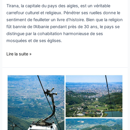
Tirana, la capitale du pays des aigles, est un véritable
carrefour culturel et religieux. Pénétrer ses ruelles donne le
sentiment de feuilleter un livre d’histoire. Bien que la religion
fût bannie de l’Albanie pendant près de 30 ans, le pays se
distingue par la cohabitation harmonieuse de ses
mosquées et de ses églises.
Lire la suite »
Découvrir
l’Albanie
“La
perle
des
Balkans”